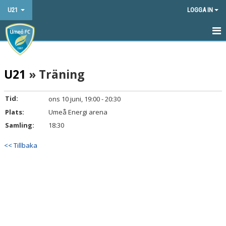
U21
LOGGA IN
HEM
U21
» Träning
NYHETER
KALENDER
Tid:
ons 10 juni, 19:00 - 20:30
Plats:
Umeå Energi arena
MATCHER
Samling:
18:30
TRUPPEN
<< Tillbaka
BILDGALLERI
DOKUMENT
KONTAKT