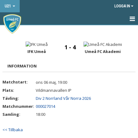
U21
LOGGA IN
HEM
NYHETER
1 - 4
IFK Umeå
Umeå FC Akademi
KALENDER
INFORMATION
MATCHER
Matchstart:
ons 06 maj, 19:00
TRUPPEN
Plats:
Vildmannavallen IP
BILDGALLERI
Tävling:
Div 2 Norrland Vår Norra 2026
Matchnummer:
000027014
DOKUMENT
Samling:
18:00
KONTAKT
<< Tillbaka