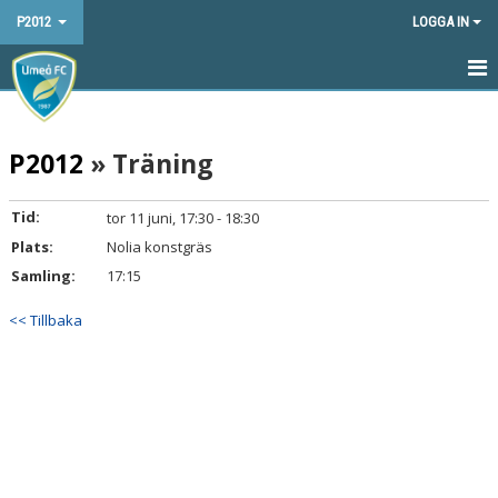
P2012
LOGGA IN
HEM
P2012
» Träning
NYHETER
KALENDER
Tid:
tor 11 juni, 17:30 - 18:30
Plats:
Nolia konstgräs
MATCHER
Samling:
17:15
TRUPPEN
<< Tillbaka
BILDGALLERI
DOKUMENT
KONTAKT