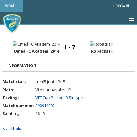
P2014
LOGGA IN
HEM
NYHETER
1 - 7
Umeå FC Akademi 2014
Röbäcks IF
KALENDER
INFORMATION
MATCHER
Matchstart:
fre 05 juni, 19:15
TRUPPEN
Plats:
Vildmannavallen IP
BILDGALLERI
Tävling:
VFF Cup Pojkar 13 Slutspel
Matchnummer:
190914002
DOKUMENT
Samling:
18:15
KONTAKT
<< Tillbaka