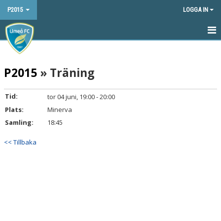
P2015
LOGGA IN
HEM
P2015
» Träning
NYHETER
KALENDER
Tid:
tor 04 juni, 19:00 - 20:00
Plats:
Minerva
MATCHER
Samling:
18:45
TRUPPEN
<< Tillbaka
BILDGALLERI
DOKUMENT
KONTAKT