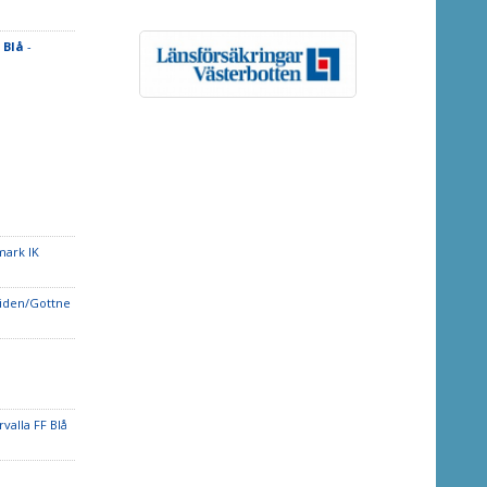
 Blå
-
mark IK
iden/Gottne
valla FF Blå