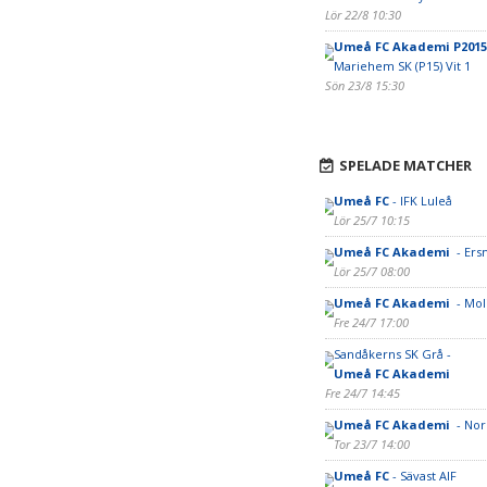
Lör 22/8 10:30
Umeå FC Akademi P2015
Mariehem SK (P15) Vit 1
Sön 23/8 15:30
SPELADE MATCHER
Umeå FC
- IFK Luleå
Lör 25/7 10:15
Umeå FC Akademi
- Ers
Lör 25/7 08:00
Umeå FC Akademi
- Mol
Fre 24/7 17:00
Sandåkerns SK Grå -
Umeå FC Akademi
Fre 24/7 14:45
Umeå FC Akademi
- Norr
Tor 23/7 14:00
Umeå FC
- Sävast AIF