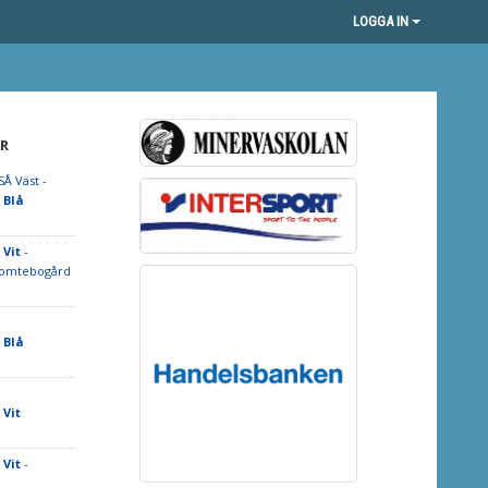
LOGGA IN
R
Å Väst -
 Blå
Vit
-
Tomtebogård
 Blå
Vit
Vit
-