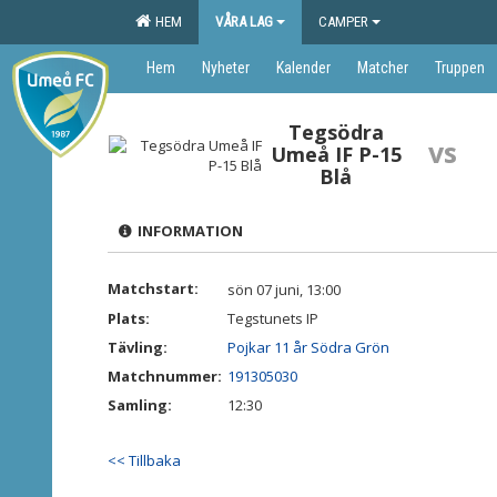
HEM
VÅRA LAG
CAMPER
Hem
Nyheter
Kalender
Matcher
Truppen
Tegsödra
vs
Umeå IF P-15
Blå
INFORMATION
Matchstart:
sön 07 juni, 13:00
Plats:
Tegstunets IP
Tävling:
Pojkar 11 år Södra Grön
Matchnummer:
191305030
Samling:
12:30
<< Tillbaka