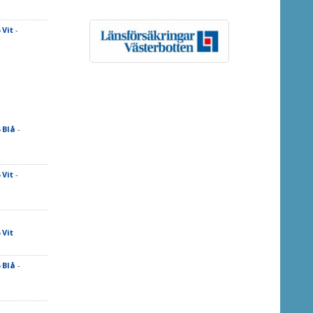
Vit
-
 Blå
-
Vit
-
Vit
 Blå
-