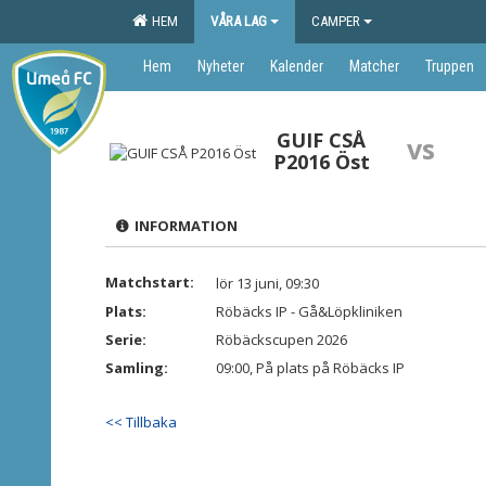
HEM
VÅRA LAG
CAMPER
Hem
Nyheter
Kalender
Matcher
Truppen
GUIF CSÅ
vs
P2016 Öst
INFORMATION
Matchstart:
lör 13 juni, 09:30
Plats:
Röbäcks IP - Gå&Löpkliniken
Serie:
Röbäckscupen 2026
Samling:
09:00, På plats på Röbäcks IP
<< Tillbaka