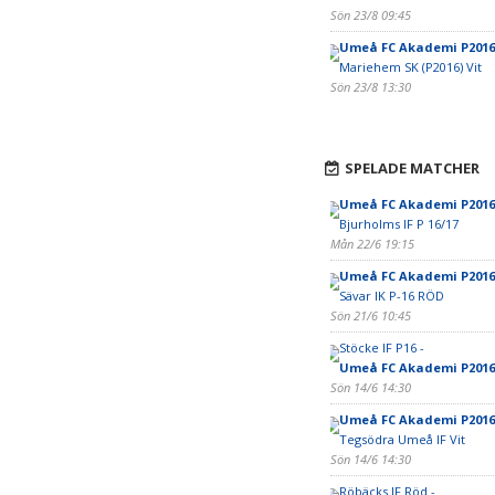
Sön 23/8 09:45
Umeå FC Akademi P2016 
Mariehem SK (P2016) Vit
Sön 23/8 13:30
SPELADE MATCHER
Umeå FC Akademi P2016
Bjurholms IF P 16/17
Mån 22/6 19:15
Umeå FC Akademi P2016 
Sävar IK P-16 RÖD
Sön 21/6 10:45
Stöcke IF P16 -
Umeå FC Akademi P2016 
Sön 14/6 14:30
Umeå FC Akademi P2016
Tegsödra Umeå IF Vit
Sön 14/6 14:30
Röbäcks IF Röd -