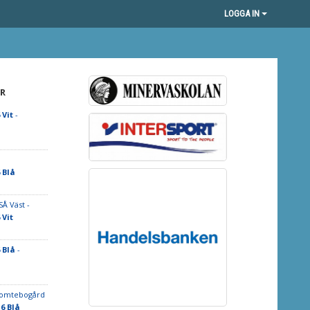
LOGGA IN
R
Vit
-
 Blå
Å Väst -
Vit
 Blå
-
Tomtebogård
6 Blå