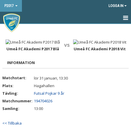
P2017
LOGGA IN
HEM
NYHETER
vs
Umeå FC Akademi P2017 Blå
Umeå FC Akademi P2018 Vit
KALENDER
INFORMATION
MATCHER
Matchstart:
lör 31 januari, 13:30
TRUPPEN
Plats:
Hagahallen
BILDGALLERI
Tävling:
Futsal Pojkar 9 år
Matchnummer:
194704026
DOKUMENT
Samling:
13:00
KONTAKT
<< Tillbaka