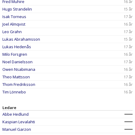
Fred Muhire
16 år
Hugo Strandelin
15 år
Isak Torneus
17 år
Joel Almqvist
16 år
Leo Grahn
17 år
Lukas Abrahamsson
15 år
Lukas Hedenås
17 år
Milo Forsgren
16 år
Noel Danielsson
17 år
Owen Nsabimana
16 år
Theo Mattsson
17 år
Thom Fredriksson
16 år
Tim Lönnebo
16 år
Ledare
Abbe Hedlund
Kaspian Levalahti
Manuel Garzon