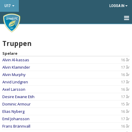
U17
LOGGA IN
HEM
Truppen
NYHETER
Spelare
KALENDER
Alvin Al-kassas
16 år
Alvin Klaminder
17 år
MATCHER
Alvin Murphy
16 år
TRUPPEN
Arvid Lindgren
17 år
Axel Larsson
16 år
BILDGALLERI
Desire Ewane Etih
17 år
Dominic Armour
15 år
DOKUMENT
Elias Nyberg
16 år
KONTAKT
Emil Johansson
17 år
Frans Brännvall
16 år