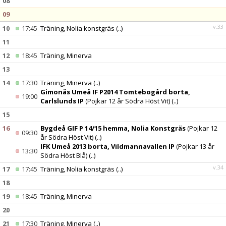
08
09
v.33
10
17:45
Träning, Nolia konstgräs
(..)
11
12
18:45
Träning, Minerva
13
14
17:30
Träning, Minerva
(..)
Gimonäs Umeå IF P2014 Tomtebogård borta,
19:00
Carlslunds IP
(Pojkar 12 år Södra Höst Vit)
(..)
15
16
Bygdeå GIF P 14/15 hemma, Nolia Konstgräs
(Pojkar 12
09:30
år Södra Höst Vit)
(..)
IFK Umeå 2013 borta, Vildmannavallen IP
(Pojkar 13 år
13:30
Södra Höst Blå)
(..)
v.34
17
17:45
Träning, Nolia konstgräs
(..)
18
19
18:45
Träning, Minerva
20
21
17:30
Träning, Minerva
(..)