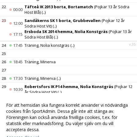
22
Täfteå IK 2013 borta, Bortamatch
(Pojkar 13 år Södra
00:00
Höst Blå)
(..)
23
Sandåkerns SK 1 borta, Grubbevallen
(Pojkar 12 år
12:00
Södra Höst Vit)
(..)
Ersboda SK 2014 hemma, Nolia Konstgräs
(Pojkar 13 år
17:15
Södra Höst Blå)
(..)
v.35
24
17:45
Träning, Nolia konstgräs
(..)
25
26
18:45
Träning, Minerva
27
28
17:30
Träning, Minerva
(..)
29
Robertsfors IK P14 hemma, Nolia Konstgräs
(Pojkar 12
10:30
år Södra Höst Vit)
(..)
30
Gimonäs Umeå IF 2013 Tomtebo borta, Ålidhem Arena
12:30
För att hemsidan ska fungera korrekt använder vi nödvändiga
9 mot 9 Liten
(Pojkar 13 år Södra Höst Blå)
(..)
cookies från SportAdmin. Dessa går inte att stänga av.
v.36
31
17:45
Träning, Nolia konstgräs
(..)
Föreningen kan också använda frivilliga cookies, t.ex. för
statistik eller marknadsföring. Du väljer själv om du vill
acceptera dessa.