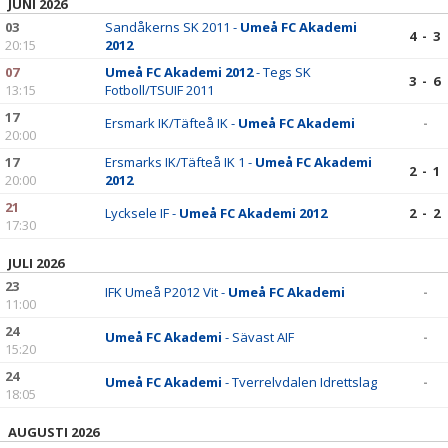
JUNI 2026
03
Sandåkerns SK 2011 -
Umeå FC Akademi
4 - 3
20:15
2012
07
Umeå FC Akademi 2012
- Tegs SK
3 - 6
13:15
Fotboll/TSUIF 2011
17
Ersmark IK/Täfteå IK -
Umeå FC Akademi
-
20:00
17
Ersmarks IK/Täfteå IK 1 -
Umeå FC Akademi
2 - 1
20:00
2012
21
Lycksele IF -
Umeå FC Akademi 2012
2 - 2
17:30
JULI 2026
23
IFK Umeå P2012 Vit -
Umeå FC Akademi
-
11:00
24
Umeå FC Akademi
- Sävast AIF
-
15:20
24
Umeå FC Akademi
- Tverrelvdalen Idrettslag
-
18:05
AUGUSTI 2026