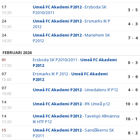
17
Umeå FC Akademi P2012
- Ersboda SK
3 - 5
13:30
P2010/2011
24
Umeå FC Akademi P2012
- Ersmarks IK P
4 - 3
11:30
2012
24
Umeå FC Akademi P2012
- Mariehem SK
7 - 4
14:30
P2012
FEBRUARI 2026
01
Ersboda SK P2010/2011 -
Umeå FC Akademi
0 - 3
17:30
P2012
07
Ersmarks IK P 2012 -
Umeå FC Akademi
3 - 6
15:00
P2012
07
Umeå FC Akademi P2012
- Umedalens IF P12
4 - 0
16:00
14
Umeå FC Akademi P2012
- IFK Umeå p12
10 - 0
12:30
14
Umeå FC Akademi P2012
- Tavelsjö Allmänna
16 - 1
13:30
IK HTF P12
15
Umeå FC Akademi P2012
- Sandåkerns SK
8 - 2
17:00
P2011