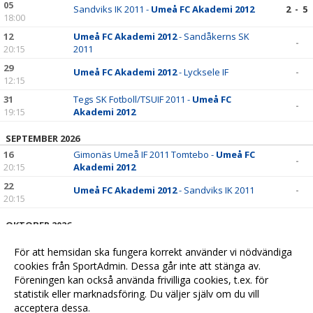
05
Sandviks IK 2011 -
Umeå FC Akademi 2012
2 - 5
18:00
12
Umeå FC Akademi 2012
- Sandåkerns SK
-
20:15
2011
29
Umeå FC Akademi 2012
- Lycksele IF
-
12:15
31
Tegs SK Fotboll/TSUIF 2011 -
Umeå FC
-
19:15
Akademi 2012
SEPTEMBER 2026
16
Gimonäs Umeå IF 2011 Tomtebo -
Umeå FC
-
20:15
Akademi 2012
22
Umeå FC Akademi 2012
- Sandviks IK 2011
-
20:15
OKTOBER 2026
01
Sandåkerns SK 2011 -
Umeå FC Akademi
-
För att hemsidan ska fungera korrekt använder vi nödvändiga
20:15
2012
cookies från SportAdmin. Dessa går inte att stänga av.
06
Umeå FC Akademi 2012
- Tegs SK
-
Föreningen kan också använda frivilliga cookies, t.ex. för
20:15
Fotboll/TSUIF 2011
statistik eller marknadsföring. Du väljer själv om du vill
acceptera dessa.