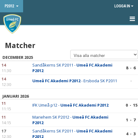
P2012
LOGGA IN
HEM
Matcher
NYHETER
DECEMBER 2025
KALENDER
14
Sandåkerns SK P2011 -
Umeå FC Akademi
8 - 6
11:30
P2012
MATCHER
14
Umeå FC Akademi P2012
- Ersboda SK P2011
-
TRUPPEN
12:30
JANUARI 2026
BILDGALLERI
11
IFK Umeå p12 -
Umeå FC Akademi P2012
0 - 15
11:15
DOKUMENT
11
Mariehem SK P2012 -
Umeå FC Akademi
1 - 7
14:15
P2012
KONTAKT
17
Sandåkerns SK P2011 -
Umeå FC Akademi
4 - 3
12:30
P2012