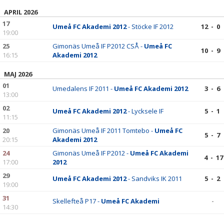
APRIL 2026
17
Umeå FC Akademi 2012
- Stöcke IF 2012
12 - 0
19:00
25
Gimonäs Umeå IF P2012 CSÅ -
Umeå FC
10 - 9
16:15
Akademi 2012
MAJ 2026
01
Umedalens IF 2011 -
Umeå FC Akademi 2012
3 - 6
13:00
02
Umeå FC Akademi 2012
- Lycksele IF
5 - 1
11:15
20
Gimonäs Umeå IF 2011 Tomtebo -
Umeå FC
5 - 7
20:15
Akademi 2012
24
Gimonäs Umeå IF P2012 -
Umeå FC Akademi
4 - 17
17:00
2012
29
Umeå FC Akademi 2012
- Sandviks IK 2011
5 - 2
19:00
31
Skellefteå P17 -
Umeå FC Akademi
-
14:30