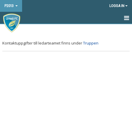
P2013
LOGGA IN
HEM
NYHETER
Kontaktuppgifter till ledarteamet finns under
Truppen
KALENDER
MATCHER
TRUPPEN
BILDGALLERI
DOKUMENT
KONTAKT