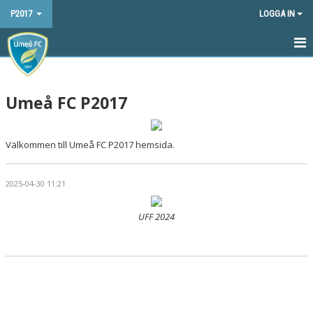
P2017
LOGGA IN
HEM
Umeå FC P2017
NYHETER
KALENDER
Välkommen till Umeå FC P2017 hemsida.
MATCHER
2025-04-30 11:21
TRUPPEN
UFF 2024
BILDGALLERI
DOKUMENT
KONTAKT