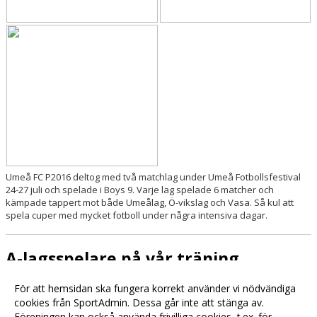
Umeå FC P2016 deltog med två matchlag under Umeå Fotbollsfestival
24-27 juli och spelade i Boys 9. Varje lag spelade 6 matcher och
kämpade tappert mot både Umeålag, Ö-vikslag och Vasa. Så kul att
spela cuper med mycket fotboll under några intensiva dagar.
A-lagsspelare på vår träning
2025-04-27 18:41
För att hemsidan ska fungera korrekt använder vi nödvändiga
cookies från SportAdmin. Dessa går inte att stänga av.
Föreningen kan också använda frivilliga cookies, t.ex. för