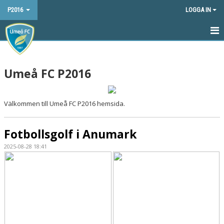
P2016
LOGGA IN
HEM
Umeå FC P2016
NYHETER
KALENDER
Välkommen till Umeå FC P2016 hemsida.
MATCHER
Fotbollsgolf i Anumark
TRUPPEN
2025-08-28 18:41
BILDGALLERI
DOKUMENT
KONTAKT