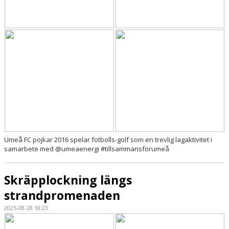
Umeå FC pojkar 2016 spelar fotbolls-golf som en trevlig lagaktivitet i
samarbete med @umeaenergi #tillsammansförumeå
Skräpplockning längs
strandpromenaden
2025-08-28 18:23